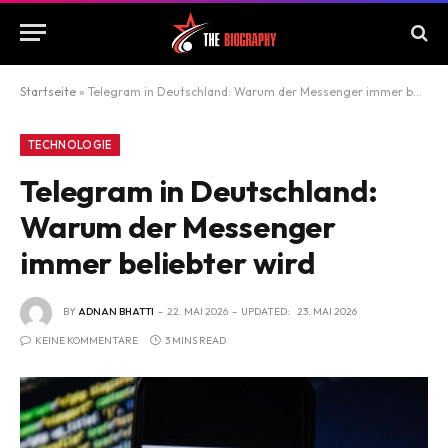
Startseite
»
Telegram in Deutschland: Warum der Messenger immer beliebter wird
TECHNOLOGIE
Telegram in Deutschland:
Warum der Messenger
immer beliebter wird
BY
ADNAN BHATTI
22. MAI 2026
UPDATED:
23. MAI 2026
KEINE KOMMENTARE
3 MINS READ