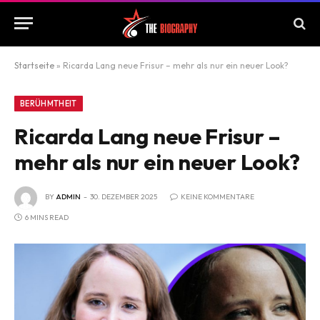
Startseite
»
Ricarda Lang neue Frisur – mehr als nur ein neuer Look?
BERÜHMTHEIT
Ricarda Lang neue Frisur –
mehr als nur ein neuer Look?
BY
ADMIN
30. DEZEMBER 2025
KEINE KOMMENTARE
6 MINS READ