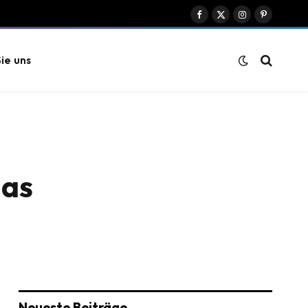
Facebook
X
Instagram
Pinterest
(Twitter)
ie uns
das
Neueste Beiträge