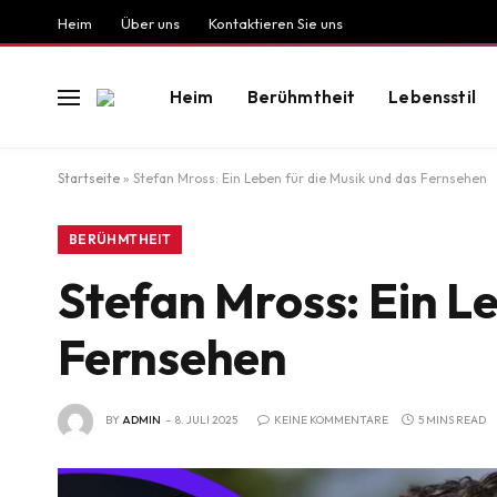
Heim
Über uns
Kontaktieren Sie uns
Heim
Berühmtheit
Lebensstil
Startseite
»
Stefan Mross: Ein Leben für die Musik und das Fernsehen
BERÜHMTHEIT
Stefan Mross: Ein L
Fernsehen
BY
ADMIN
8. JULI 2025
KEINE KOMMENTARE
5 MINS READ