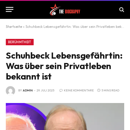
Startseite
»
Schuhbeck Lebensgefährtin: Was über sein Privatleben bekannt ist
BERÜHMTHEIT
Schuhbeck Lebensgefährtin:
Was über sein Privatleben
bekannt ist
BY
ADMIN
29. JULI 2025
KEINE KOMMENTARE
5 MINS READ