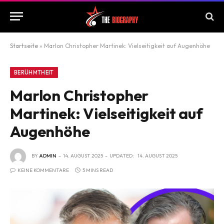
Startseite
»
Marlon Christopher Martinek: Vielseitigkeit auf Augenhöhe
BERÜHMTHEIT
Marlon Christopher
Martinek: Vielseitigkeit auf
Augenhöhe
BY
ADMIN
14. AUGUST 2025
UPDATED:
14. AUGUST 2025
KEINE KOMMENTARE
5 MINS READ