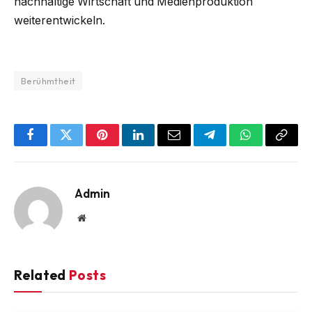
nachhaltige Wirtschaft und Medienproduktion
weiterentwickeln.
Berühmtheit
Facebook
Twitter
Pinterest
LinkedIn
Email
Telegram
WhatsApp
Copy
Link
Admin
Website
Related
Posts