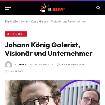
Startseite
»
Johann König Galerist, Visionär und Unternehmer
BERÜHMTHEIT
Johann König Galerist,
Visionär und Unternehmer
BY
ADMIN
23. SEPTEMBER 2025
KEINE KOMMENTARE
5 MINS READ