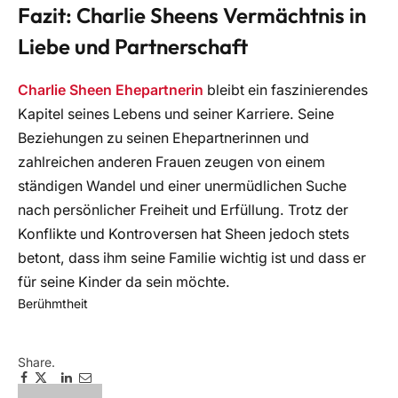
Fazit: Charlie Sheens Vermächtnis in
Liebe und Partnerschaft
Charlie Sheen Ehepartnerin
bleibt ein faszinierendes
Kapitel seines Lebens und seiner Karriere. Seine
Beziehungen zu seinen Ehepartnerinnen und
zahlreichen anderen Frauen zeugen von einem
ständigen Wandel und einer unermüdlichen Suche
nach persönlicher Freiheit und Erfüllung. Trotz der
Konflikte und Kontroversen hat Sheen jedoch stets
betont, dass ihm seine Familie wichtig ist und dass er
für seine Kinder da sein möchte.
Berühmtheit
Share.
Facebook
Twitter
Pinterest
LinkedIn
Email
Telegram
WhatsApp
Copy
Link