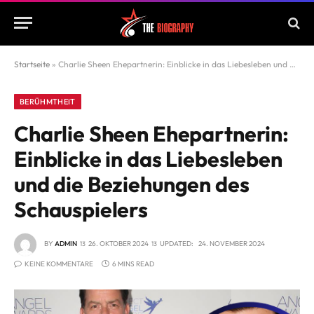
Startseite
»
Charlie Sheen Ehepartnerin: Einblicke in das Liebesleben und die Beziehungen des Schauspielers
BERÜHMTHEIT
Charlie Sheen Ehepartnerin:
Einblicke in das Liebesleben
und die Beziehungen des
Schauspielers
BY
ADMIN
26. OKTOBER 2024
UPDATED:
24. NOVEMBER 2024
KEINE KOMMENTARE
6 MINS READ