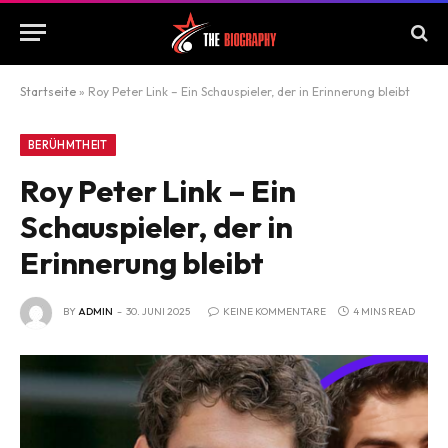
Startseite
»
Roy Peter Link – Ein Schauspieler, der in Erinnerung bleibt
BERÜHMTHEIT
Roy Peter Link – Ein
Schauspieler, der in
Erinnerung bleibt
BY
ADMIN
30. JUNI 2025
KEINE KOMMENTARE
4 MINS READ