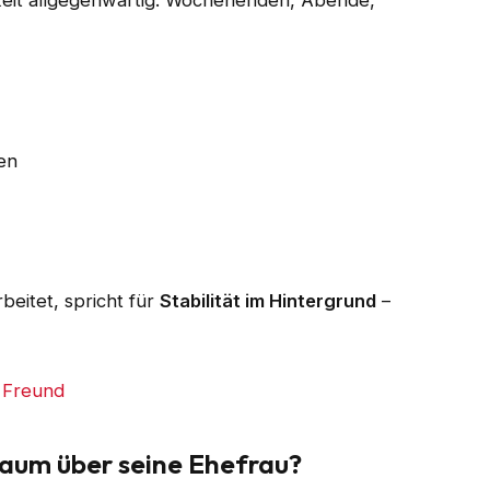
chkeit allgegenwärtig. Wochenenden, Abende,
ten
beitet, spricht für
Stabilität im Hintergrund
–
 Freund
aum über seine Ehefrau?