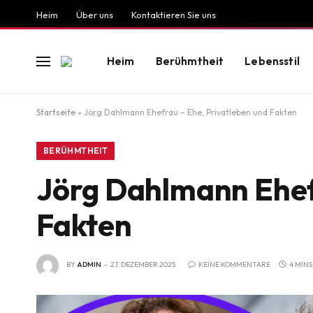
Heim
Über uns
Kontaktieren Sie uns
Heim
Berühmtheit
Lebensstil
Startseite
»
Jörg Dahlmann Ehefrau – Ehe, Privatleben und Fakten
BERÜHMTHEIT
Jörg Dahlmann Ehefr
Fakten
BY
ADMIN
27. DEZEMBER 2025
KEINE KOMMENTARE
4 MINS