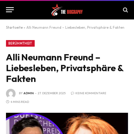
Startseite
»
Alli Neumann Freund – Liebesleben, Privatsphäre & Fakten
BERÜHMTHEIT
Alli Neumann Freund –
Liebesleben, Privatsphäre &
Fakten
BY
ADMIN
27. DEZEMBER 2025
KEINE KOMMENTARE
4 MINS READ