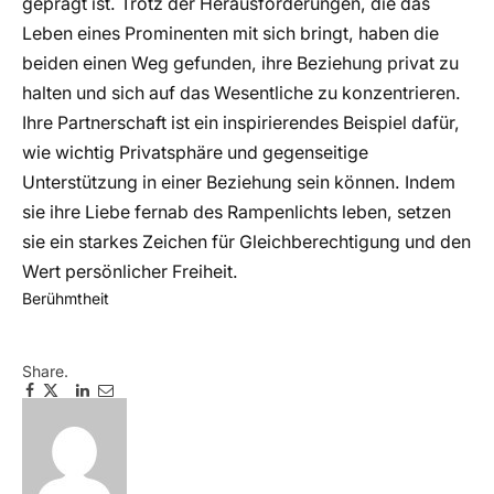
geprägt ist. Trotz der Herausforderungen, die das
Leben eines Prominenten mit sich bringt, haben die
beiden einen Weg gefunden, ihre Beziehung privat zu
halten und sich auf das Wesentliche zu konzentrieren.
Ihre Partnerschaft ist ein inspirierendes Beispiel dafür,
wie wichtig Privatsphäre und gegenseitige
Unterstützung in einer Beziehung sein können. Indem
sie ihre Liebe fernab des Rampenlichts leben, setzen
sie ein starkes Zeichen für Gleichberechtigung und den
Wert persönlicher Freiheit.
Berühmtheit
Share.
Facebook
Twitter
Pinterest
LinkedIn
Email
Telegram
WhatsApp
Copy
Link