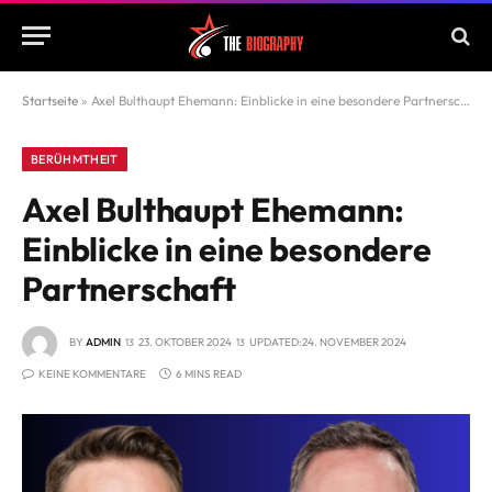
Startseite
»
Axel Bulthaupt Ehemann: Einblicke in eine besondere Partnerschaft
BERÜHMTHEIT
Axel Bulthaupt Ehemann:
Einblicke in eine besondere
Partnerschaft
BY
ADMIN
23. OKTOBER 2024
UPDATED:
24. NOVEMBER 2024
KEINE KOMMENTARE
6 MINS READ