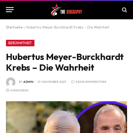
Startseite
»
Hubertus Meyer-Burckhardt Krebs – Die Wahrheit
BERÜHMTHEIT
Hubertus Meyer-Burckhardt
Krebs – Die Wahrheit
BY
ADMIN
10. NOVEMBER 2025
KEINE KOMMENTARE
6 MINS READ