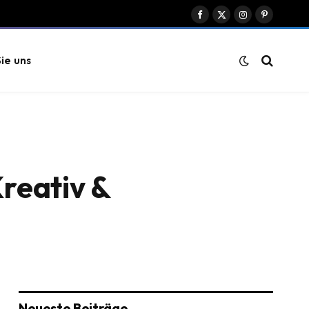
Facebook
X
Instagram
Pinterest
(Twitter)
ie uns
reativ &
Neueste Beiträge