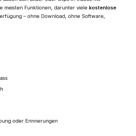
e meisten Funktionen, darunter viele
kostenlose
r Verfügung – ohne Download, ohne Software,
lass
ch
rbung oder Erinnerungen