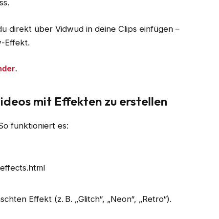
ss.
u direkt über Vidwud in deine Clips einfügen –
-Effekt.
nder
.
deos mit Effekten zu erstellen
o funktioniert es:
effects.html
ten Effekt (z. B. „Glitch“, „Neon“, „Retro“).