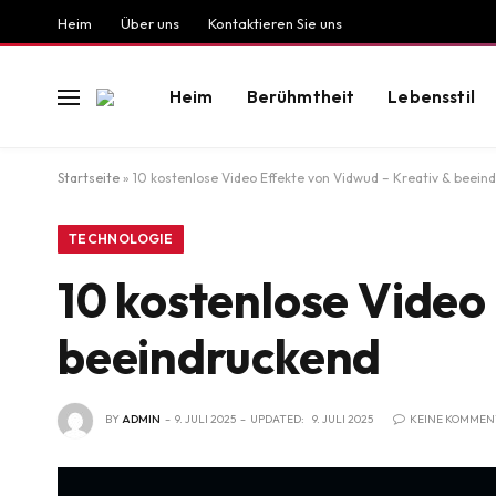
Heim
Über uns
Kontaktieren Sie uns
Heim
Berühmtheit
Lebensstil
Startseite
»
10 kostenlose Video Effekte von Vidwud – Kreativ & beein
TECHNOLOGIE
10 kostenlose Video
beeindruckend
BY
ADMIN
9. JULI 2025
UPDATED:
9. JULI 2025
KEINE KOMMEN