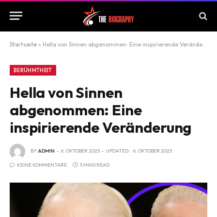
Startseite
»
Hella von Sinnen abgenommen: Eine inspirierende Veränderung
BERÜHMTHEIT
Hella von Sinnen
abgenommen: Eine
inspirierende Veränderung
BY
ADMIN
6. OKTOBER 2025
UPDATED:
6. OKTOBER 2025
KEINE KOMMENTARE
5 MINS READ