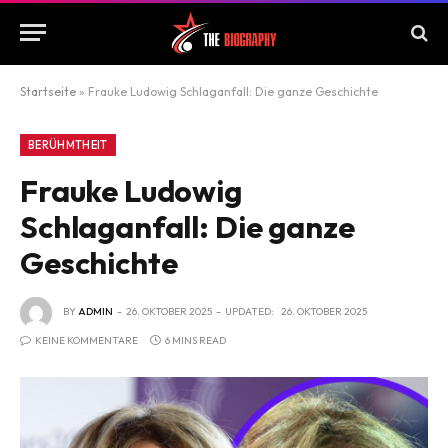
Startseite
»
Frauke Ludowig Schlaganfall: Die ganze Geschichte
BERÜHMTHEIT
Frauke Ludowig
Schlaganfall: Die ganze
Geschichte
BY
ADMIN
26. OKTOBER 2025
UPDATED:
26. OKTOBER 2025
KEINE KOMMENTARE
6 MINS READ