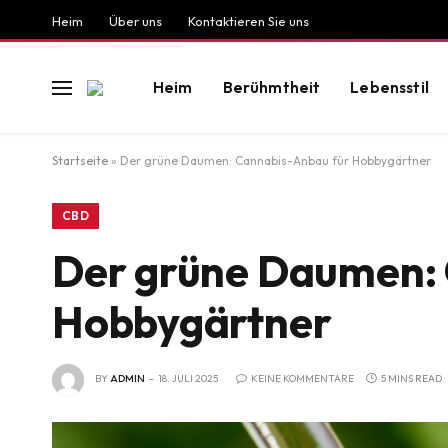
Heim
Über uns
Kontaktieren Sie uns
Heim
Berühmtheit
Lebensstil
Startseite
»
Der grüne Daumen: Cannabis-Anbau für Hobbygärtner
CBD
Der grüne Daumen:
Hobbygärtner
BY
ADMIN
18. JULI 2025
KEINE KOMMENTARE
5 MINS READ