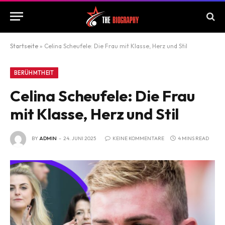
Startseite
»
Celina Scheufele: Die Frau mit Klasse, Herz und Stil
BERÜHMTHEIT
Celina Scheufele: Die Frau
mit Klasse, Herz und Stil
BY
ADMIN
24. JUNI 2025
KEINE KOMMENTARE
4 MINS READ