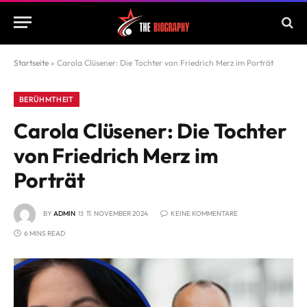
Startseite
»
Carola Clüsener: Die Tochter von Friedrich Merz im Porträt
BERÜHMTHEIT
Carola Clüsener: Die Tochter
von Friedrich Merz im
Porträt
BY
ADMIN
11. NOVEMBER 2024
KEINE KOMMENTARE
6 MINS READ