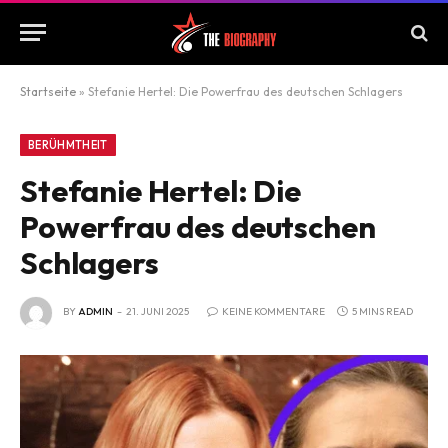
Startseite
»
Stefanie Hertel: Die Powerfrau des deutschen Schlagers
BERÜHMTHEIT
Stefanie Hertel: Die
Powerfrau des deutschen
Schlagers
BY
ADMIN
21. JUNI 2025
KEINE KOMMENTARE
5 MINS READ