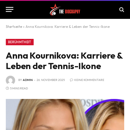
Startseite
»
Anna Kournikova: Karriere & Leben der Tennis-Ikone
BERÜHMTHEIT
Anna Kournikova: Karriere &
Leben der Tennis-Ikone
BY
ADMIN
26. NOVEMBER 2025
KEINE KOMMENTARE
5 MINS READ