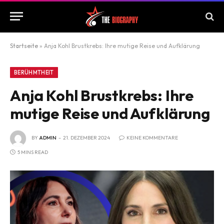
Startseite
»
Anja Kohl Brustkrebs: Ihre mutige Reise und Aufklärung
BERÜHMTHEIT
Anja Kohl Brustkrebs: Ihre
mutige Reise und Aufklärung
BY
ADMIN
21. DEZEMBER 2024
KEINE KOMMENTARE
5 MINS READ