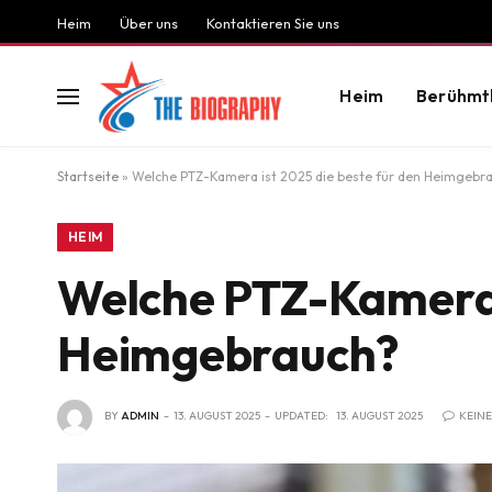
Heim
Über uns
Kontaktieren Sie uns
Heim
Berühmt
Startseite
»
Welche PTZ-Kamera ist 2025 die beste für den Heimgebr
HEIM
Welche PTZ-Kamera i
Heimgebrauch?
BY
ADMIN
13. AUGUST 2025
UPDATED:
13. AUGUST 2025
KEIN