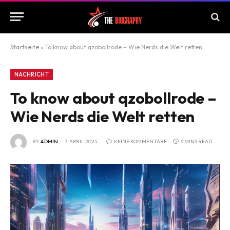
Startseite
»
To know about qzobollrode – Wie Nerds die Welt retten
NACHRICHT
To know about qzobollrode –
Wie Nerds die Welt retten
BY
ADMIN
7. APRIL 2025
KEINE KOMMENTARE
5 MINS READ