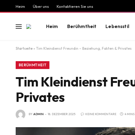
Heim
Über uns
Kontaktieren Sie uns
Heim
Berühmtheit
Lebensstil
Startseite
»
Tim Kleindienst Freundin – Beziehung, Fakten & Privates
BERÜHMTHEIT
Tim Kleindienst Fre
Privates
BY
ADMIN
18. DEZEMBER 2025
KEINE KOMMENTARE
4 MINS