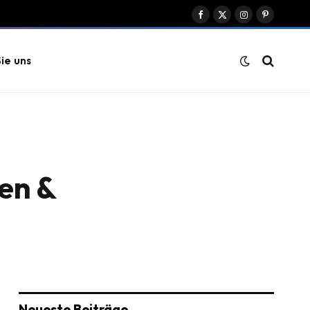
Facebook
X
Instagram
Pinterest
(Twitter)
ie uns
en &
Neueste Beiträge