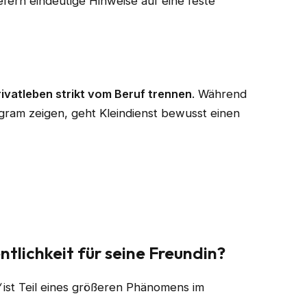
efern eindeutige Hinweise auf eine feste
rivatleben strikt vom Beruf trennen
. Während
tagram zeigen, geht Kleindienst bewusst einen
ntlichkeit für seine Freundin?
“
ist Teil eines größeren Phänomens im