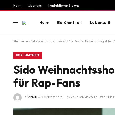
Heim
Über uns
Kontaktieren Sie uns
Heim
Berühmtheit
Lebensstil
Startseite
»
Sido Weihnachtsshow 2024 – Das festliche Highlight für 
BERÜHMTHEIT
Sido Weihnachtsshow
für Rap-Fans
BY
ADMIN
18. OKTOBER 2025
KEINE KOMMENTARE
5 MINS 