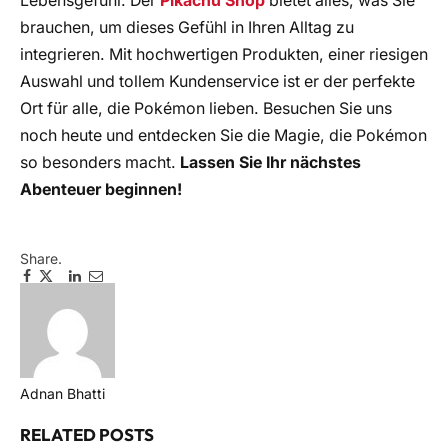
Lebensgefühl. Der
Pikachu Shop
bietet alles, was Sie
brauchen, um dieses Gefühl in Ihren Alltag zu
integrieren. Mit hochwertigen Produkten, einer riesigen
Auswahl und tollem Kundenservice ist er der perfekte
Ort für alle, die Pokémon lieben. Besuchen Sie uns
noch heute und entdecken Sie die Magie, die Pokémon
so besonders macht.
Lassen Sie Ihr nächstes
Abenteuer beginnen!
Share.
Facebook
Twitter
Pinterest
LinkedIn
Email
Telegram
WhatsApp
Copy
Link
Adnan Bhatti
RELATED
POSTS