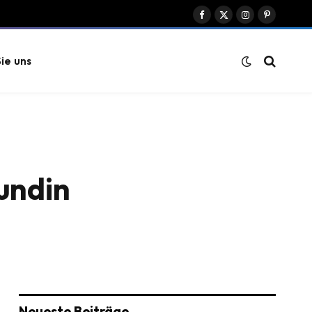
Facebook
X
Instagram
Pinterest
(Twitter)
ie uns
undin
Neueste Beiträge