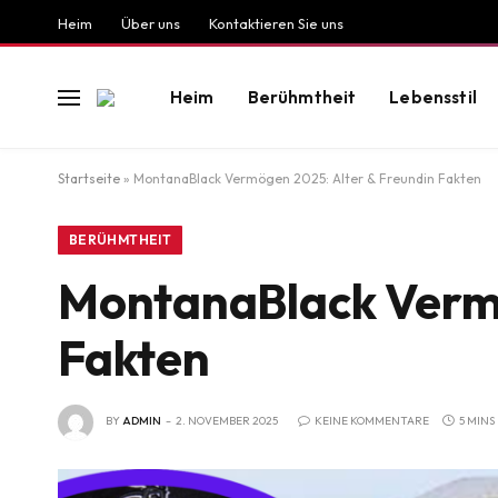
Heim
Über uns
Kontaktieren Sie uns
Heim
Berühmtheit
Lebensstil
Startseite
»
MontanaBlack Vermögen 2025: Alter & Freundin Fakten
BERÜHMTHEIT
MontanaBlack Vermö
Fakten
BY
ADMIN
2. NOVEMBER 2025
KEINE KOMMENTARE
5 MINS