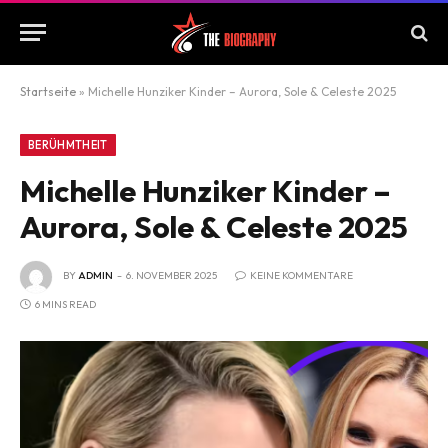
Startseite
»
Michelle Hunziker Kinder – Aurora, Sole & Celeste 2025
BERÜHMTHEIT
Michelle Hunziker Kinder –
Aurora, Sole & Celeste 2025
BY
ADMIN
6. NOVEMBER 2025
KEINE KOMMENTARE
6 MINS READ