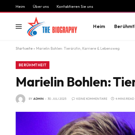
Heim
Über uns
Kontaktieren Sie uns
Heim
Berühmt
Startseite
»
Marielin Bohlen: Tierärztin, Karriere & Lebensweg
BERÜHMTHEIT
Marielin Bohlen: Tie
BY
ADMIN
30. JULI 2025
KEINE KOMMENTARE
4 MINS READ