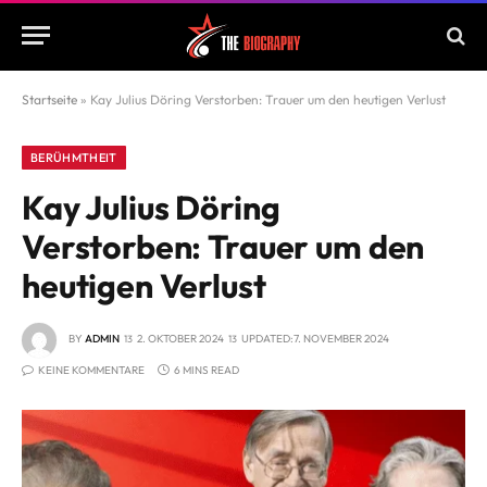
Startseite
»
Kay Julius Döring Verstorben: Trauer um den heutigen Verlust
BERÜHMTHEIT
Kay Julius Döring
Verstorben: Trauer um den
heutigen Verlust
BY
ADMIN
2. OKTOBER 2024
UPDATED:
7. NOVEMBER 2024
KEINE KOMMENTARE
6 MINS READ