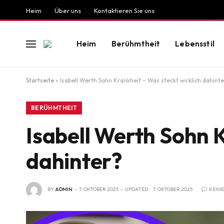
Heim
Über uns
Kontaktieren Sie uns
Heim
Berühmtheit
Lebensstil
Startseite
»
Isabell Werth Sohn Krankheit – Was steckt wirklich dahinte
BERÜHMTHEIT
Isabell Werth Sohn K
dahinter?
BY
ADMIN
7. OKTOBER 2025
UPDATED:
7. OKTOBER 2025
KEIN