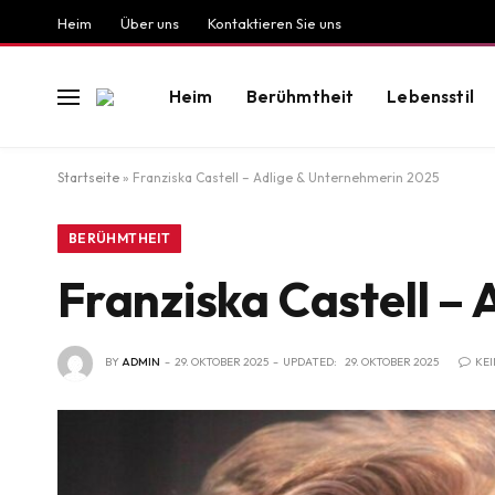
Heim
Über uns
Kontaktieren Sie uns
Heim
Berühmtheit
Lebensstil
Startseite
»
Franziska Castell – Adlige & Unternehmerin 2025
BERÜHMTHEIT
Franziska Castell –
BY
ADMIN
29. OKTOBER 2025
UPDATED:
29. OKTOBER 2025
KE