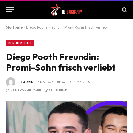
Startseite
»
Diego Pooth Freundin: Promi-Sohn frisch verliebt
BERÜHMTHEIT
Diego Pooth Freundin:
Promi-Sohn frisch verliebt
BY
ADMIN
7. MAI 2025
UPDATED:
8. MAI 2025
KEINE KOMMENTARE
5 MINS READ