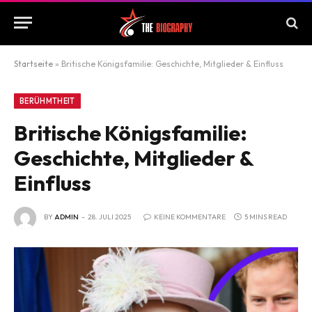
Startseite
»
Britische Königsfamilie: Geschichte, Mitglieder & Einfluss
BERÜHMTHEIT
Britische Königsfamilie:
Geschichte, Mitglieder &
Einfluss
BY
ADMIN
28. JULI 2025
KEINE KOMMENTARE
5 MINS READ