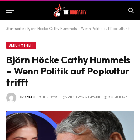
Startseite
»
Björn Höcke Cathy Hummels – Wenn Politik auf Popkultur trifft
BERÜHMTHEIT
Björn Höcke Cathy Hummels
– Wenn Politik auf Popkultur
trifft
BY
ADMIN
3. JUNI 2025
KEINE KOMMENTARE
5 MINS READ