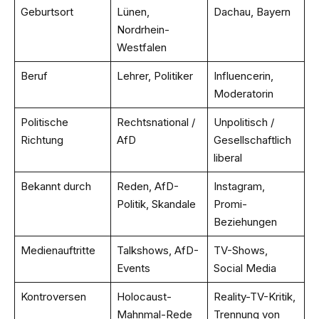
Geburtsort
Lünen,
Dachau, Bayern
Nordrhein-
Westfalen
Beruf
Lehrer, Politiker
Influencerin,
Moderatorin
Politische
Rechtsnational /
Unpolitisch /
Richtung
AfD
Gesellschaftlich
liberal
Bekannt durch
Reden, AfD-
Instagram,
Politik, Skandale
Promi-
Beziehungen
Medienauftritte
Talkshows, AfD-
TV-Shows,
Events
Social Media
Kontroversen
Holocaust-
Reality-TV-Kritik,
Mahnmal-Rede
Trennung von