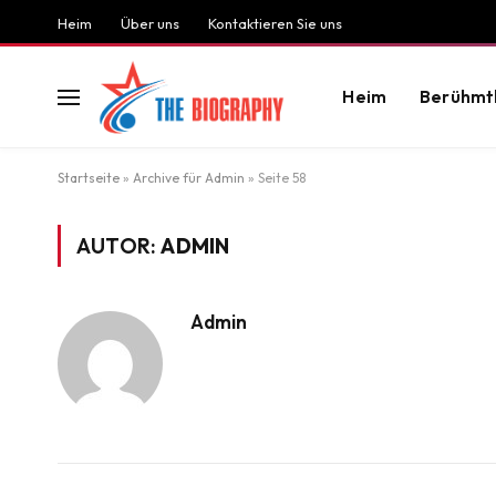
Heim
Über uns
Kontaktieren Sie uns
Heim
Berühmt
Startseite
»
Archive für Admin
»
Seite 58
AUTOR:
ADMIN
Admin