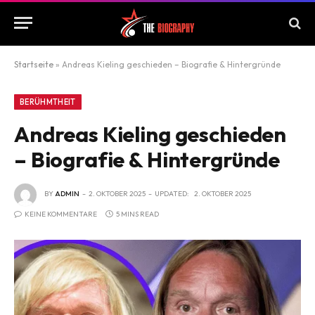
Startseite
»
Andreas Kieling geschieden – Biografie & Hintergründe
BERÜHMTHEIT
Andreas Kieling geschieden
– Biografie & Hintergründe
BY
ADMIN
2. OKTOBER 2025
UPDATED:
2. OKTOBER 2025
KEINE KOMMENTARE
5 MINS READ