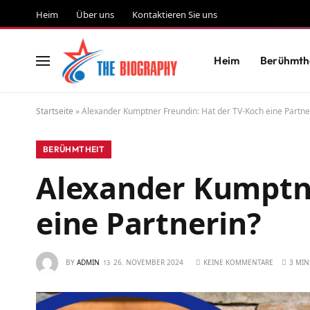
Heim
Über uns
Kontaktieren Sie uns
Heim
Berühmth
Startseite
»
Alexander Kumptner Freundin: Hat der TV-Koch eine Partne
BERÜHMTHEIT
Alexander Kumptne
eine Partnerin?
BY
ADMIN
26. NOVEMBER 2024
KEINE KOMMENTARE
3 MIN