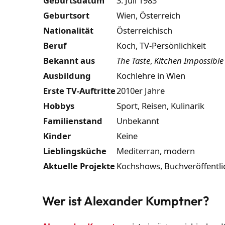
Geburtsdatum
3. Juli 1983
Geburtsort
Wien, Österreich
Nationalität
Österreichisch
Beruf
Koch, TV-Persönlichkeit
Bekannt aus
The Taste
,
Kitchen Impossible
Ausbildung
Kochlehre in Wien
Erste TV-Auftritte
2010er Jahre
Hobbys
Sport, Reisen, Kulinarik
Familienstand
Unbekannt
Kinder
Keine
Lieblingsküche
Mediterran, modern
Aktuelle Projekte
Kochshows, Buchveröffentl
Wer ist Alexander Kumptner?