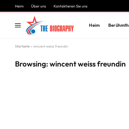
Heim
Über uns
Kontaktieren Sie uns
Heim
Berühmth
Startseite
»
wincent weiss freundin
Browsing:
wincent weiss freundin